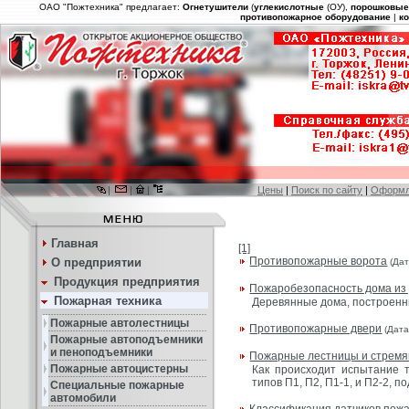
ОАО "Пожтехника" предлагает:
Огнетушители
(
углекислотные
(ОУ),
порошковы
противопожарное оборудование
|
к
|
|
|
Цены
|
Поиск по сайту
|
Оформл
Главная
[1]
Противопожарные ворота
О предприятии
(Дат
Продукция предприятия
Пожаробезопасность дома из
Пожарная техника
Деревянные дома, построенны
Пожарные автолестницы
Противопожарные двери
(Дата
Пожарные автоподъемники
и пеноподъемники
Пожарные лестницы и стремян
Пожарные автоцистерны
Как происходит испытание 
типов П1, П2, П1-1, и П2-2, п
Специальные пожарные
автомобили