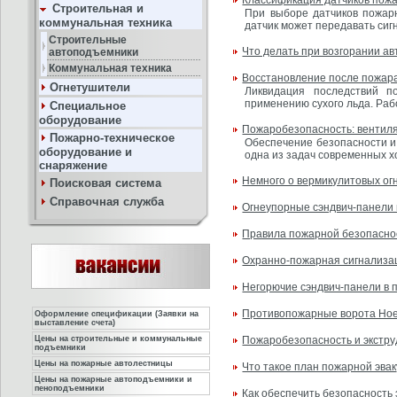
Классификация датчиков пож
Строительная и
При выборе датчиков пожарн
коммунальная техника
датчик может передавать сиг
Строительные
Что делать при возгорании а
автоподъемники
Коммунальная техника
Восстановление после пожара
Огнетушители
Ликвидация последствий п
применению сухого льда. Раб
Специальное
оборудование
Пожаробезопасность: вентил
Пожарно-техническое
Обеспечение безопасности и
оборудование и
одна из задач современных х
снаряжение
Немного о вермикулитовых ог
Поисковая система
Справочная служба
Огнеупорные сэндвич-панели 
Правила пожарной безопасно
Охранно-пожарная сигнализа
Негорючие сэндвич-панели в 
Противопожарные ворота Ho
Оформление спецификации (Заявки на
выставление счета)
Цены на строительные и коммунальные
Пожаробезопасность и экстр
подъемники
Цены на пожарные автолестницы
Что такое план пожарной эва
Цены на пожарные автоподъемники и
пеноподъемники
Как обеспечить безопасность