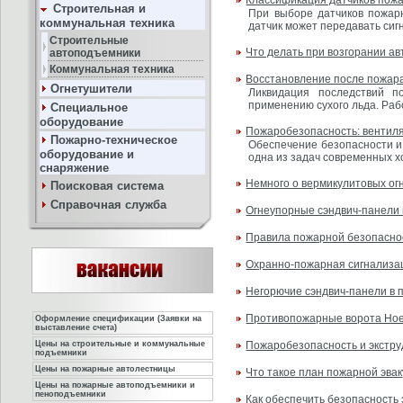
Классификация датчиков пож
Строительная и
При выборе датчиков пожарн
коммунальная техника
датчик может передавать сиг
Строительные
Что делать при возгорании а
автоподъемники
Коммунальная техника
Восстановление после пожара
Огнетушители
Ликвидация последствий п
применению сухого льда. Раб
Специальное
оборудование
Пожаробезопасность: вентил
Пожарно-техническое
Обеспечение безопасности и
оборудование и
одна из задач современных х
снаряжение
Немного о вермикулитовых ог
Поисковая система
Справочная служба
Огнеупорные сэндвич-панели 
Правила пожарной безопасно
Охранно-пожарная сигнализа
Негорючие сэндвич-панели в 
Противопожарные ворота Ho
Оформление спецификации (Заявки на
выставление счета)
Цены на строительные и коммунальные
Пожаробезопасность и экстр
подъемники
Цены на пожарные автолестницы
Что такое план пожарной эва
Цены на пожарные автоподъемники и
пеноподъемники
Как обеспечить безопасность