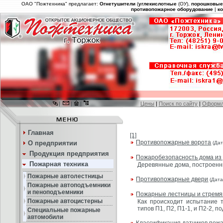
ОАО "Пожтехника" предлагает:
Огнетушители
(
углекислотные
(ОУ),
порошковы
противопожарное оборудование
|
к
|
|
|
Цены
|
Поиск по сайту
|
Оформл
Главная
[1]
Противопожарные ворота
О предприятии
(Дат
Продукция предприятия
Пожаробезопасность дома из
Пожарная техника
Деревянные дома, построенны
Пожарные автолестницы
Противопожарные двери
(Дата
Пожарные автоподъемники
и пеноподъемники
Пожарные лестницы и стремян
Пожарные автоцистерны
Как происходит испытание 
типов П1, П2, П1-1, и П2-2, п
Специальные пожарные
автомобили