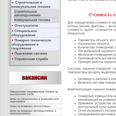
Строительная и
коммунальная техника
Строительные
Стоимость о
автоподъемники
Коммунальная техника
Для определения стоимости охр
Огнетушители
учтены многие факторы – мате
стоимость работ отличается 
Специальное
показатели:
оборудование
Пожарно-техническое
Параметры объекта, его 
Назначение объекта;
оборудование и
Количество помещений, а
снаряжение
Тип выбранной охранно-
Поисковая система
Механизм оповещения (зв
Производитель все мате
Справочная служба
Принцип работы охранн
Система охранно-пожарной с
температуры воздуха, выделяюще
Оповещать рабочих о по
Включать систему пожар
Комплектующие охранно-пожарн
Оформление спецификации (Заявки на
выставление счета)
Пожарный извещатель ав
Цены на строительные и коммунальные
реагирующий на изменен
подъемники
Приемное устройство ко
Цены на пожарные автолестницы
центральный пульт набл
Отсек резервного питани
Цены на пожарные автоподъемники и
пеноподъемники
Оборудование кроссовое.