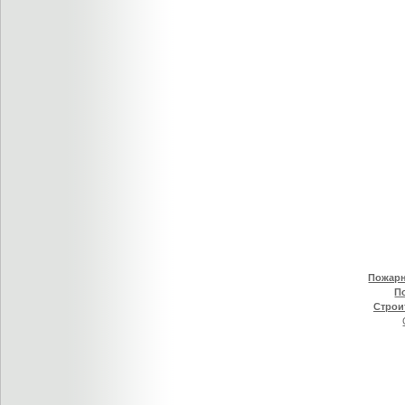
Пожарн
П
Строи