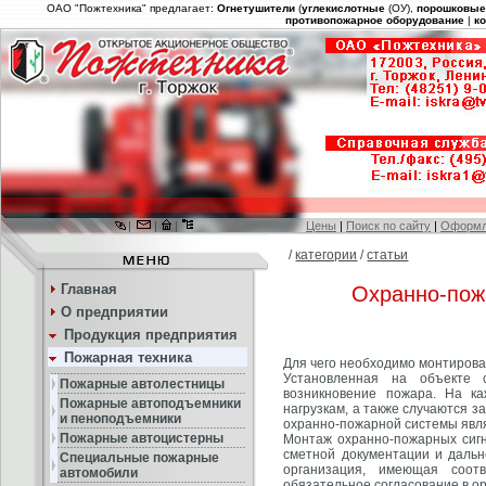
ОАО "Пожтехника" предлагает:
Огнетушители
(
углекислотные
(ОУ),
порошковы
противопожарное оборудование
|
к
|
|
|
Цены
|
Поиск по сайту
|
Оформл
/
категории
/
статьи
Главная
Охранно-пож
О предприятии
Продукция предприятия
Пожарная техника
Для чего необходимо монтиров
Установленная на объекте 
Пожарные автолестницы
возникновение пожара. На к
Пожарные автоподъемники
нагрузкам, а также случаются з
и пеноподъемники
охранно-пожарной системы явля
Пожарные автоцистерны
Монтаж охранно-пожарных сигн
сметной документации и даль
Специальные пожарные
организация, имеющая соот
автомобили
обязательное согласование в о