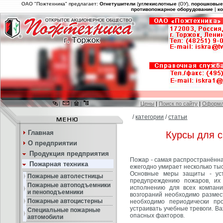
ОАО "Пожтехника" предлагает:
Огнетушители
(
углекислотные
(ОУ),
порошковы
противопожарное оборудование
|
к
|
|
|
Цены
|
Поиск по сайту
|
Оформл
/
категории
/
статьи
Главная
Курсы для с
О предприятии
Продукция предприятия
Пожар - самая распространённа
Пожарная техника
ежегодно умирает несколько тыс
Основные меры защиты - уст
Пожарные автолестницы
предупреждению пожаров, их
Пожарные автоподъемники
исполнению для всех компани
и пеноподъемники
возгораний необходимо размес
Пожарные автоцистерны
необходимо периодически пр
устраивать учебные тревоги. Ва
Специальные пожарные
опасных факторов.
автомобили