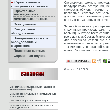
Строительная и
Специалисты должны периоди
коммунальная техника
предупреждать возгорания, и
стоимость обучения можно
по 
Строительные
последние несколько лет больш
автоподъемники
довольно много внимания прави
Коммунальная техника
воды и эксплуатации электричес
Огнетушители
За несоблюдение норм и прави
Специальное
с крупными производствами, 
оборудование
больниц. Быстрее всего специ
всего два дня. Срок действия с
Пожарно-техническое
для персонала, связанного с 
оборудование и
чрезвычайной ситуации нормы 
снаряжение
техники противопожарной безоп
правил безопасности во время 
Поисковая система
Справочная служба
Поделиться…
Сегодня: 10.08.2026
Оформление спецификации (Заявки на
выставление счета)
Цены на строительные и коммунальные
подъемники
Цены на пожарные автолестницы
Цены на пожарные автоподъемники и
пеноподъемники