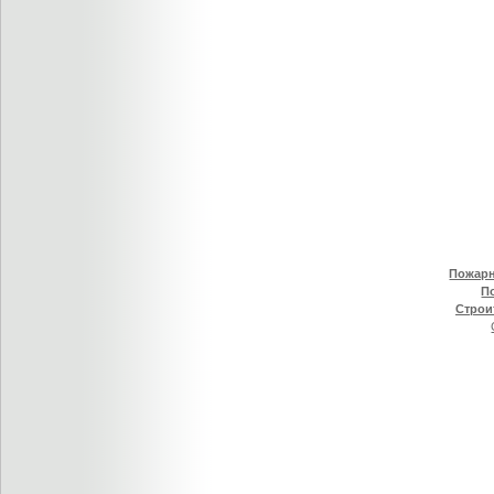
Пожарн
П
Строи