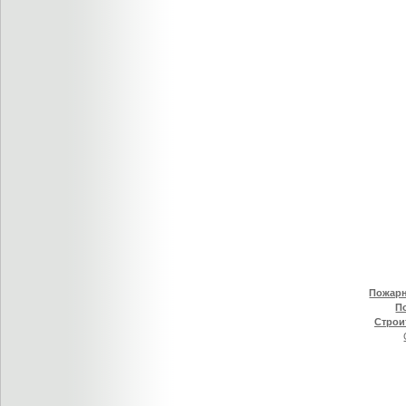
Пожарн
П
Строи