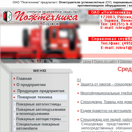
ОАО "Пожтехника" предлагает:
Огнетушители
(
углекислотные
(ОУ),
порошковы
противопожарное оборудование
|
к
|
|
|
Цены
|
Поиск по сайту
|
Оформл
Сред
Главная
[1]
Защита от ожогов – спецодеж
О предприятии
Продукция предприятия
Многофункциональные требо
Пожарная техника
Спецодежда, Товары для дом
Пожарные автолестницы
Пожарные автоподъемники
Ездим грамотно на мотоцикле
и пеноподъемники
Пожарные автоцистерны
Спецодежда для людей, рабо
Спецодежда представляе
Специальные пожарные
непосредственных обязанн
автомобили