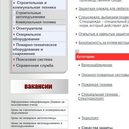
производственной среды.
Строительная и
коммунальная техника
Защитная одежда для любител
Строительные
автоподъемники
Спецодежда: выбираем прави
Спецодежда – специальный р
Коммунальная техника
норм, который действуют для
Огнетушители
Открытые и закрытые защитны
Специальное
оборудование
Безопасность за рулем мотоц
Пожарно-техническое
оборудование и
[1]
снаряжение
Категории:
Поисковая система
Видеонаблюдение
Справочная служба
Охранно-пожарные систем
Пожарная техника
Специальная техника ·
Спецтранспорт
Оформление спецификации (Заявки на
выставление счета)
Цены на строительные и коммунальные
подъемники
Транспорт
Цены на пожарные автолестницы
Цены на пожарные автоподъемники и
пеноподъемники
Средства защиты,