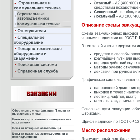
Строительная и
Этажный
- А2 (400*600)
средствами пожаротушен
коммунальная техника
Секционный
- необходим
Строительные
Локальный
– А3 (300*40
автоподъемники
Коммунальная техника
Описание схемы эвакуа
Огнетушители
Схема эвакуационных выходов
Специальное
чёрными надписями по ГОСТ Р 1
оборудование
В текстовой части содержится и
Пожарно-техническое
оборудование и
средства и способы опов
снаряжение
кратчайшие пути для вы
порядок действий вкупе
Поисковая система
методы ручного отключен
Справочная служба
действия при ручном вк
Графические символы являют с
направлений движения п
выходов и точек с налич
лестниц, лифтов, шахт;
мест с нахождением спа
Основные пути эвакуации об
Оформление спецификации (Заявки на
штрихами.
выставление счета)
Цены на строительные и коммунальные
Шрифт надписей по ГОСТ 0Р 12.4
подъемники
Цены на пожарные автолестницы
Место расположения
Цены на пожарные автоподъемники и
пеноподъемники
Эвакуационный чертёж должен 