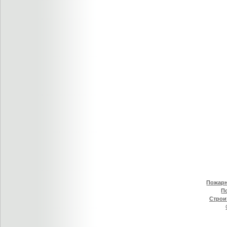
Пожарн
П
Строи