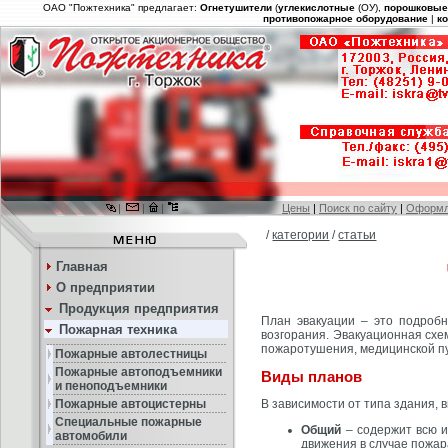
ОАО "Пожтехника" предлагает:
Огнетушители
(
углекислотные
(ОУ),
порошковы
противопожарное оборудование
|
к
|
|
|
Цены
|
Поиск по сайту
|
Оформл
/
категории
/
статьи
Главная
О предприятии
Продукция предприятия
План эвакуации – это подробн
Пожарная техника
возгорания. Эвакуационная схе
пожаротушения, медицинской пу
Пожарные автолестницы
Пожарные автоподъемники
Виды планов
и пеноподъемники
Пожарные автоцистерны
В зависимости от типа здания,
Специальные пожарные
Общий
– содержит всю 
автомобили
движения в случае пожар